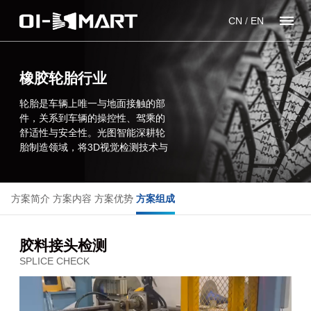
CN
/
EN
橡胶轮胎行业
轮胎是车辆上唯一与地面接触的部
件，关系到车辆的操控性、驾乘的
舒适性与安全性。光图智能深耕轮
胎制造领域，将3D视觉检测技术与
轮胎生产工艺紧密结合，针对挤
出、钢丝圈、裁断、成型、硫化等
不同轮胎生产工段自主研发设计了
方案简介
方案内容
方案优势
方案组成
一系列视觉检测解决方案。凭借对
于轮胎生产工序工艺、客户关注焦
点的深刻理解以及多年来的现场项
胶料接头检测
目经验，光图智能以自研3D传感器
SPLICE CHECK
+自研3D视觉软件平台为核心，成
功开发了一系列通用标准设备，可
供企业快速部署投入使用，同时也
可以根据企业预算及生产实际，定