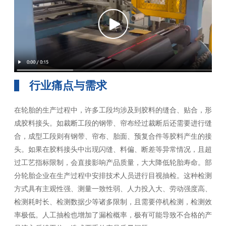
制高柔性的非标解决方案，全面满
足各种轮胎检测需求，为轮胎制造
企业降低生产成本、提升自动化水
平、优化质量管理提供助力。
行业痛点与需求
在轮胎的生产过程中，许多工段均涉及到胶料的缝合、贴合，形
成胶料接头。如裁断工段的钢带、帘布经过裁断后还需要进行缝
合，成型工段则有钢带、帘布、胎面、预复合件等胶料产生的接
头。如果在胶料接头中出现闪缝、料偏、断差等异常情况，且超
过工艺指标限制，会直接影响产品质量，大大降低轮胎寿命。部
分轮胎企业在生产过程中安排技术人员进行目视抽检。这种检测
方式具有主观性强、测量一致性弱、人力投入大、劳动强度高、
检测耗时长、检测数据少等诸多限制，且需要停机检测，检测效
率极低。人工抽检也增加了漏检概率，极有可能导致不合格的产