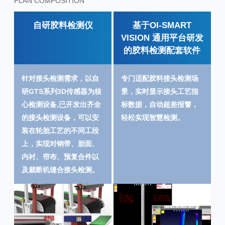
PLAN COMPOSITION
自研胶料检测仪
基于OI-SMART
VISION 通用平台研发
的胶料检测配套软件
针对接头检测需求，以自
专门适配胶料接头检测场
研GTS系列3D传感器为核
景，实时显示接头工艺指
心检测设备,已开发出齐全
标数据，自动超差报警，
的接头检测设备，可以安
轻松实现智慧检测。
装在轮胎工艺的不同工段
上，实现对钢带、胎面、
内衬、帘布、预复合件以
及裁断机缝合接头检测。